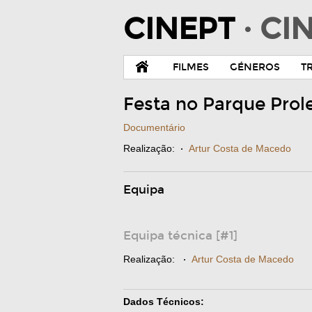
CINEPT
· C
FILMES
GÉNEROS
T
Festa no Parque Prol
Documentário
Realização:
·
Artur Costa de Macedo
Equipa
Equipa técnica [#1]
Realização:
·
Artur Costa de Macedo
Dados Técnicos: