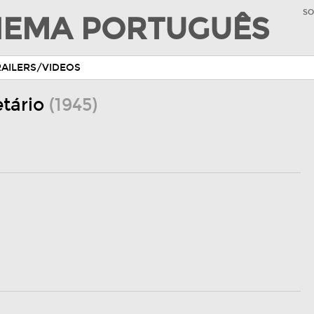
SO
INEMA PORTUGUÊS
RAILERS/VIDEOS
etário
(1945)