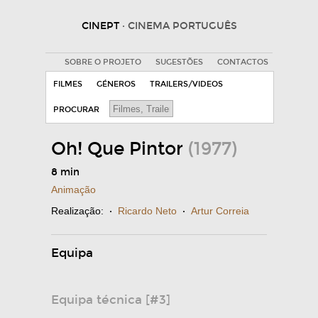
CINEPT
· CINEMA PORTUGUÊS
SOBRE O PROJETO
SUGESTÕES
CONTACTOS
FILMES
GÉNEROS
TRAILERS/VIDEOS
PROCURAR
Oh! Que Pintor
(1977)
8 min
Animação
Realização:
·
Ricardo Neto
·
Artur Correia
Equipa
Equipa técnica [#3]