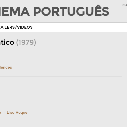
SO
INEMA PORTUGUÊS
RAILERS/VIDEOS
ntico
(1979)
Mendes
a
·
Elso Roque