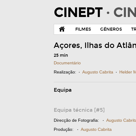
CINEPT
· C
FILMES
GÉNEROS
T
Açores, Ilhas do Atlâ
25 min
Documentário
Realização:
·
Augusto Cabrita
·
Helder 
Equipa
Equipa técnica [#5]
Direcção de Fotografia:
·
Augusto Cabrit
Produção:
·
Augusto Cabrita