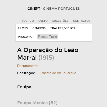
CINEPT
· CINEMA PORTUGUÊS
SOBRE O PROJETO
SUGESTÕES
CONTACTOS
FILMES
GÉNEROS
TRAILERS/VIDEOS
PROCURAR
A Operação do Leão
Marral
(1915)
Documentário
Realização:
·
Ernesto de Albuquerque
Equipa
Equipa técnica [#2]