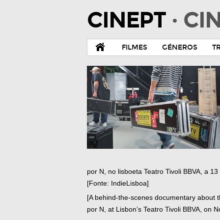
CINEPT
· C
FILMES
GÉNEROS
T
por N, no lisboeta Teatro Tivoli BBVA, a 
[Fonte: IndieLisboa]
[A behind-the-scenes documentary about t
por N, at Lisbon’s Teatro Tivoli BBVA, on 