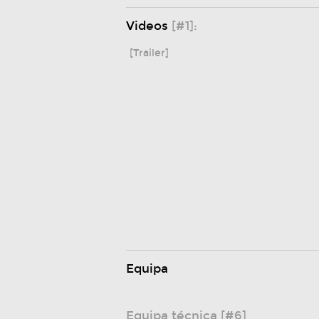
Videos
[#1]:
[Trailer]
Equipa
Equipa técnica [#6]