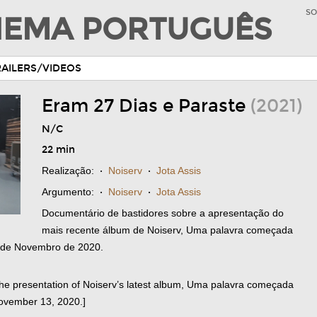
SO
INEMA PORTUGUÊS
RAILERS/VIDEOS
Eram 27 Dias e Paraste
(2021)
N/C
22 min
Realização:
·
Noiserv
·
Jota Assis
Argumento:
·
Noiserv
·
Jota Assis
Documentário de bastidores sobre a apresentação do
mais recente álbum de Noiserv, Uma palavra começada
13 de Novembro de 2020.
he presentation of Noiserv’s latest album, Uma palavra começada
November 13, 2020.]