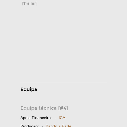
[Trailer]
Equipa
Equipa técnica [#4]
Apoio Financeiro:
·
ICA
Produção:
·
Bando à Parte