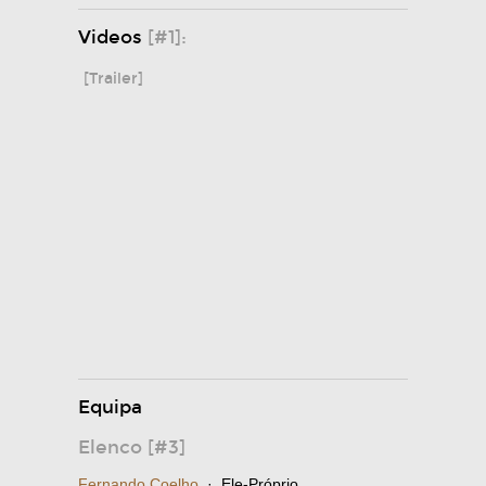
Videos
[#1]:
[Trailer]
Equipa
Elenco [#3]
Fernando Coelho
· Ele-Próprio