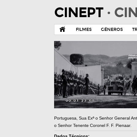
CINEPT
· C
FILMES
GÉNEROS
T
Portuguesa, Sua Exª o Senhor General Ant
o Senhor Tenente Coronel F. F. Pienaar.
Dados Técnicos: