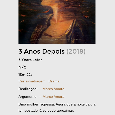
3 Anos Depois
(2018)
3 Years Later
N/C
13m 22s
Curta-metragem
Drama
Realização:
·
Marco Amaral
Argumento:
·
Marco Amaral
Uma mulher regressa. Agora que a noite caiu,a
tempestade já se pode aproximar.